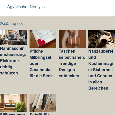
Ägyptischer Nemyss
Nähmagazin
Nähmaschin
Pflicht-
Taschen
Nähzauberei
ensteuerung:
Mitbringsel
selbst nähen:
und
Elektronik
oder
Trendige
Küchenmagi
richtig
Geschenke
Designs
e: Sicherheit
schützen
für die Seele
entdecken
und Genuss
in allen
Bereichen
Stilbewussts
Schritt-für-