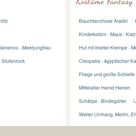
Kostüme Fantasy
litz
Bauchtanzhose Aladin
Kinderkotüm - Maus - Katz
lamenco - Meerjungfrau
Hut mit breiter Krempe - M
Stufenrock
Cleopatra - ägyptischer Ka
Fliege und große Schleife
Mittelalter Hemd Herren
Schärpe - Bindegürtel
U
Weiter Umhang, Merlin, El