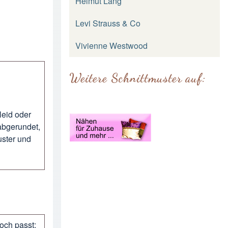
Helmut Lang
Levi Strauss & Co
Vivienne Westwood
Weitere Schnittmuster auf:
leid oder
abgerundet,
uster und
och passt: