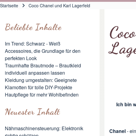
Hauptnavigation
Startseite
Coco Chanel und Karl Lagerfeld
Pfadnavigation
Beliebte Inhalte
Coc
Lag
Im Trend: Schwarz - Weiß
Accessoires, die Grundlage für den
perfekten Look
Traumhafte Brautmode – Brautkleid
individuell anpassen lassen
Kleidung umgestalten: Geeignete
Klamotten für tolle DIY-Projekte
Hautpflege für mehr Wohlbefinden
Ich bin 
Neuester Inhalt
Nähmaschinensteuerung: Elektronik
Chanel
- ei
richtig schützen