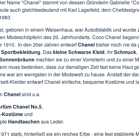
Der Name "Chanel" stammt von dessen Gründerin Gabrielle "Co
heute auch gleichbedeutend mit Karl Lagerfeld, dem Chefdesign
 1983.
st, geboren in einem Waisenhaus, war Autodidaktik und wurde 
en Modeschöpferin des 20. Jahrhunderts. Coco Chanel begann
e 1910. In den 20er Jahren entwarf
Chanel
bisher noch nie da
e
Sportbekleidung
. Das
kleine Schwarze Kleid
, ihr
Schmuck
,
Sonnenbräune
machten sie zu einer Vorreiterin und zu einer 
nn muss bedenken, dass zur damaligen Zeit fast keine Haut ge
e war am wenigsten in der Modewelt zu hause. Anstatt der da
rsett-Kleider entwarf Chanel einfache, bequeme Kostüme und la
on
Chanel
sind u.a.
rfüm Chanel No.5
,
-Kostüme
und
ppte
Handtaschen
aus Leder.
971 starb, hinterließ sie ein reiches Erbe - eine fest etabliert