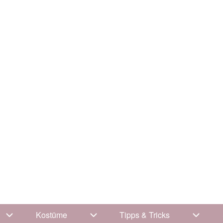
Kostüme
Tipps & Tricks
Unternavigation von Kleidung
Unternavigation von Kostüme
Unterna