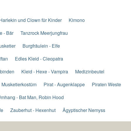
Harlekin und Clown für Kinder
Kimono
e - Bär
Tanzrock Meerjungfrau
usketier
Burgfräulein - Elfe
ftan
Edles Kleid - Cleopatra
 binden
Kleid - Hexe - Vampira
Medizinbeutel
Musketierkostüm
Pirat - Augenklappe
Piraten Weste
mhang - Bat Man, Robin Hood
fe
Zauberhut - Hexenhut
Ägyptischer Nemyss