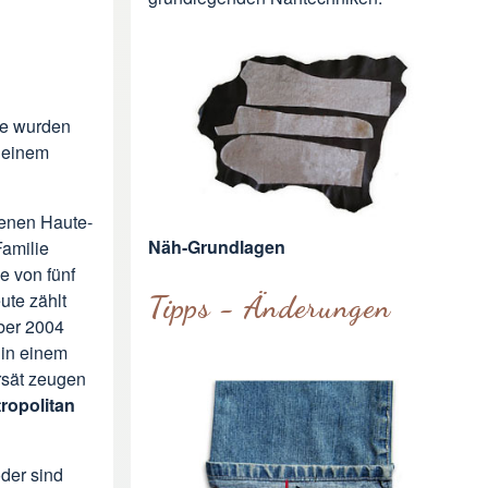
me wurden
u einem
benen Haute-
Näh-Grundlagen
Familie
e von fünf
ute zählt
Tipps - Änderungen
ber 2004
in einem
rsät zeugen
ropolitan
der sind