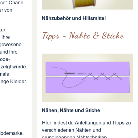
co" Chanel.
er von
Nähzubehör und Hilfsmittel
zur
Tipps - Nähte & Stiche
 ihre
 gewesene
 und ihre
Mode-
zeigt wurde.
mals
nge Kleider.
Nähen, Nähte und Stiche
Hier findest du Anleitungen und Tipps zu
verschiedenen Nähten und
e Modemarke.
grundlegenden Nähtechniken.