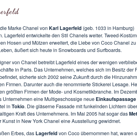
erfeld
die Marke Chanel von
Karl Lagerfeld
(geb. 1033 in Hamburg)
 Lagerfeld entwickelte den Stil Chanels weiter. Tweed-Kostü
igen Hosen und Mützen erweitert, die Liebe von Coco Chanel z
 Leben, äußert sich heute in Snowboards und Surfboards.
igner von Chanel betreibt Lagerfeld eines der wenigen verblie
chäfte in Paris. Das Unternehmen, welches sich im Besitz der 
efindet, sicherte sich 2002 seine Zukunft durch die Hinzunahm
ten Firmen. Darunter auch die renommierte Stickerei Lesage. He
en größten Firmen der Mode- und Kosmetikbranche. Im Dezem
as Unternehmen eine Multigeschossige neue
Einkaufspassage
tel in
Tokio
. Die gläserne Fassade mit funkelnden Lichtern übe
altigen Kraft des Unternehmens. Im Mai 2005 hat sogar das
Met
 Kunst in New York Chanel eine Ausstellung gewidmet.
roßen Erbes, das
Lagerfeld
von Coco übernommen hat, waren o