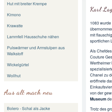
Hut mit breiter Krempe
Karl Lag
Kimono
1083 wurde 
Krawatte
übernommen.
mit flausch
Lammfell Hausschuhe nähen
sportlichen
Pulswärmer und Armstulpen aus
Als Chefdes
Walkstoff
Couture Ges
Wertheimer b
Wickelgürtel
spezialisier
Chanel zu d
Wollhut
eröffnete d
Einkaufsvier
Aus alt mach neu
von der gew
Museum
der
Bolero - Schal als Jacke
Trotz des g