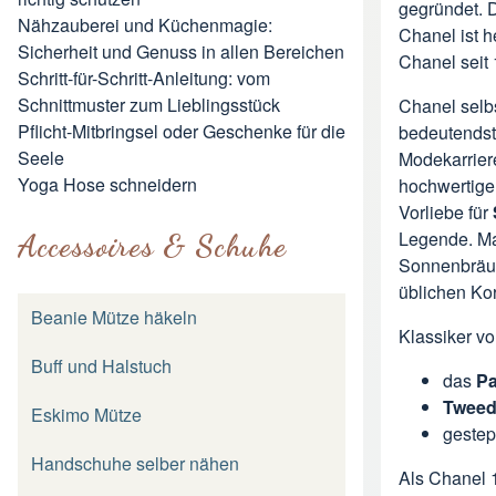
gegründet. 
Nähzauberei und Küchenmagie:
Chanel ist 
Sicherheit und Genuss in allen Bereichen
Chanel seit
Schritt-für-Schritt-Anleitung: vom
Schnittmuster zum Lieblingsstück
Chanel selb
Pflicht-Mitbringsel oder Geschenke für die
bedeutendst
Seele
Modekarrier
Yoga Hose schneidern
hochwertig
Vorliebe für
Legende. Ma
Accessoires & Schuhe
Sonnenbräun
üblichen Ko
Beanie Mütze häkeln
Klassiker v
Buff und Halstuch
das
Pa
Tweed
Eskimo Mütze
geste
Handschuhe selber nähen
Als Chanel 1