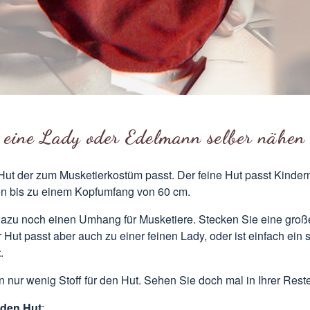
 eine Lady oder Edelmann selber nähen
 Hut der zum
Musketierkostüm
passt. Der feine Hut passt Kinder
 bis zu einem Kopfumfang von 60 cm.
dazu noch einen
Umhang
für Musketiere. Stecken Sie eine gro
 Hut passt aber auch zu einer feinen Lady, oder ist einfach ein
t
.
 nur wenig Stoff für den Hut. Sehen Sie doch mal in Ihrer Rest
r den Hut
: