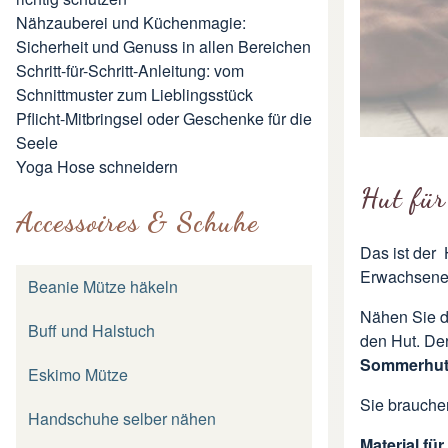
Nähzauberei und Küchenmagie:
Sicherheit und Genuss in allen Bereichen
Schritt-für-Schritt-Anleitung: vom
Schnittmuster zum Lieblingsstück
Pflicht-Mitbringsel oder Geschenke für die
Seele
Yoga Hose schneidern
Hut für
Accessoires & Schuhe
Das ist der
Erwachsenen
Beanie Mütze häkeln
Nähen Sie 
Buff und Halstuch
den Hut. Der
Sommerhu
Eskimo Mütze
Sie brauchen
Handschuhe selber nähen
Material fü