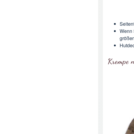
Seiten
Wenn S
größer
Hutdec
Krempe 