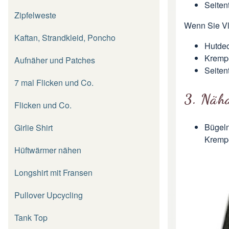
Seitent
Zipfelweste
Wenn Sie Vl
Kaftan, Strandkleid, Poncho
Hutdec
Krempe
Aufnäher und Patches
Seitent
7 mal Flicken und Co.
3. Näha
Flicken und Co.
Bügeln
Girlie Shirt
Krempe
Hüftwärmer nähen
Longshirt mit Fransen
Pullover Upcycling
Tank Top