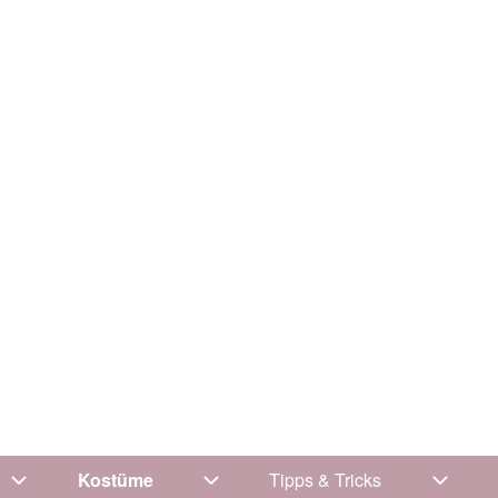
Kostüme
Tipps & Tricks
Unternavigation von Kleidung
Unternavigation von Kostüme
Unterna