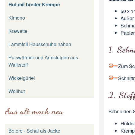
Hut mit breiter Krempe
50 x 1
Kimono
Außer 
Schm
Krawatte
Papier
Lammfell Hausschuhe nähen
1. Schn
Pulswärmer und Armstulpen aus
Walkstoff
Zum Sch
Wickelgürtel
Schnitt
Wollhut
2. Stof
Aus alt mach neu
Schneiden S
Hutdec
Bolero - Schal als Jacke
Krempe