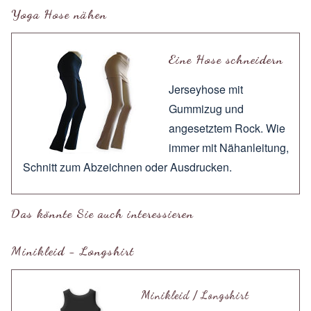
Yoga Hose nähen
Eine Hose schneidern
Jerseyhose mit
Gummizug und
angesetztem Rock. Wie
immer mit
Nähanleitung
,
Schnitt zum
Abzeichnen
oder
Ausdrucken
.
Das könnte Sie auch interessieren
Minikleid - Longshirt
Minikleid / Longshirt