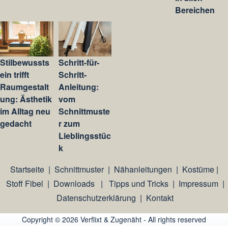
Bereichen
Stilbewussts
Schritt-für-
ein trifft
Schritt-
Raumgestalt
Anleitung:
ung: Ästhetik
vom
im Alltag neu
Schnittmuste
gedacht
r zum
Lieblingsstüc
k
Startseite
|
Schnittmuster
|
Nähanleitungen
|
Kostüme
|
Stoff Fibel
|
Downloads
|
Tipps und Tricks
|
Impressum
|
Datenschutzerklärung
|
Kontakt
Copyright © 2026 Verflixt & Zugenäht - All rights reserved