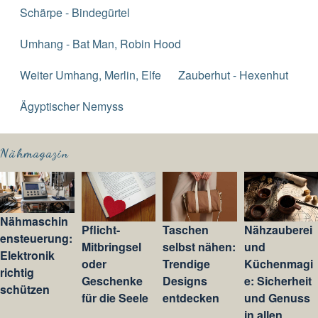
Schärpe - Bindegürtel
Umhang - Bat Man, Robin Hood
Weiter Umhang, Merlin, Elfe
Zauberhut - Hexenhut
Ägyptischer Nemyss
Nähmagazin
Nähmaschin
Pflicht-
Taschen
Nähzauberei
ensteuerung:
Mitbringsel
selbst nähen:
und
Elektronik
oder
Trendige
Küchenmagi
richtig
Geschenke
Designs
e: Sicherheit
schützen
für die Seele
entdecken
und Genuss
in allen