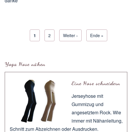
danke
Aktuelle Seite
1
Seite
2
Next page
Weiter ›
Letzte Seite
Ende »
Seitennummerierung
Yoga Hose nähen
Eine Hose schneidern
Jerseyhose mit
Gummizug und
angesetztem Rock. Wie
immer mit
Nähanleitung
,
Schnitt zum
Abzeichnen
oder
Ausdrucken
.