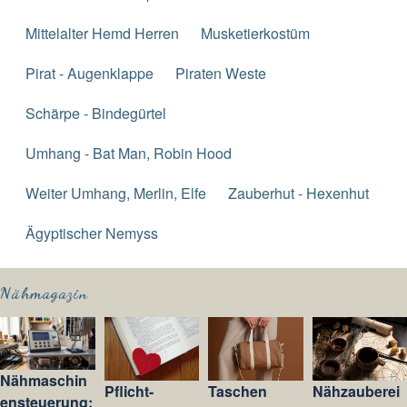
Mittelalter Hemd Herren
Musketierkostüm
Pirat - Augenklappe
Piraten Weste
Schärpe - Bindegürtel
Umhang - Bat Man, Robin Hood
Weiter Umhang, Merlin, Elfe
Zauberhut - Hexenhut
Ägyptischer Nemyss
Nähmagazin
Nähmaschin
Pflicht-
Taschen
Nähzauberei
ensteuerung: