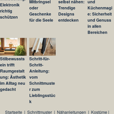
Mitbringsel
selbst nähen:
und
Elektronik
oder
Trendige
Küchenmagi
richtig
Geschenke
Designs
e: Sicherheit
schützen
für die Seele
entdecken
und Genuss
in allen
Bereichen
Stilbewussts
Schritt-für-
ein trifft
Schritt-
Raumgestalt
Anleitung:
ung: Ästhetik
vom
im Alltag neu
Schnittmuste
gedacht
r zum
Lieblingsstüc
k
Startseite
|
Schnittmuster
|
Nähanleitungen
|
Kostüme
|