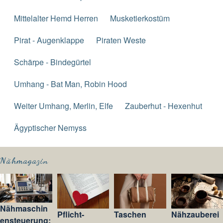
Mittelalter Hemd Herren
Musketierkostüm
Pirat - Augenklappe
Piraten Weste
Schärpe - Bindegürtel
Umhang - Bat Man, Robin Hood
Weiter Umhang, Merlin, Elfe
Zauberhut - Hexenhut
Ägyptischer Nemyss
Nähmagazin
Nähmaschin
Pflicht-
Taschen
Nähzauberei
ensteuerung: