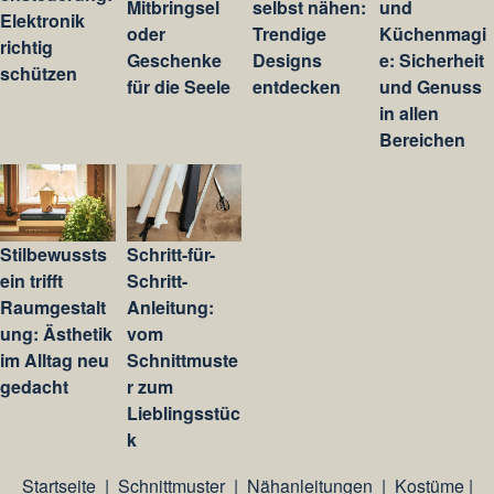
Mitbringsel
selbst nähen:
und
Elektronik
oder
Trendige
Küchenmagi
richtig
Geschenke
Designs
e: Sicherheit
schützen
für die Seele
entdecken
und Genuss
in allen
Bereichen
Stilbewussts
Schritt-für-
ein trifft
Schritt-
Raumgestalt
Anleitung:
ung: Ästhetik
vom
im Alltag neu
Schnittmuste
gedacht
r zum
Lieblingsstüc
k
Startseite
|
Schnittmuster
|
Nähanleitungen
|
Kostüme
|