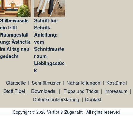
Stilbewussts
Schritt-für-
ein trifft
Schritt-
Raumgestalt
Anleitung:
ung: Ästhetik
vom
im Alltag neu
Schnittmuste
gedacht
r zum
Lieblingsstüc
k
Startseite
|
Schnittmuster
|
Nähanleitungen
|
Kostüme
|
Stoff Fibel
|
Downloads
|
Tipps und Tricks
|
Impressum
|
Datenschutzerklärung
|
Kontakt
Copyright © 2026 Verflixt & Zugenäht - All rights reserved