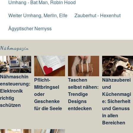
Umhang - Bat Man, Robin Hood
Weiter Umhang, Merlin, Elfe
Zauberhut - Hexenhut
Ägyptischer Nemyss
Nähmagazin
Nähmaschin
Pflicht-
Taschen
Nähzauberei
ensteuerung:
Mitbringsel
selbst nähen:
und
Elektronik
oder
Trendige
Küchenmagi
richtig
Geschenke
Designs
e: Sicherheit
schützen
für die Seele
entdecken
und Genuss
in allen
Bereichen