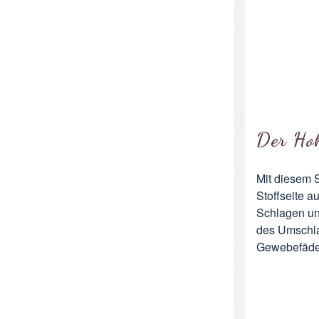
Der Ho
Mit diesem 
Stoffseite a
Schlagen un
des Umschla
Gewebefäden 