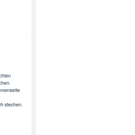
chten
chen.
nnenseite
ch stechen.