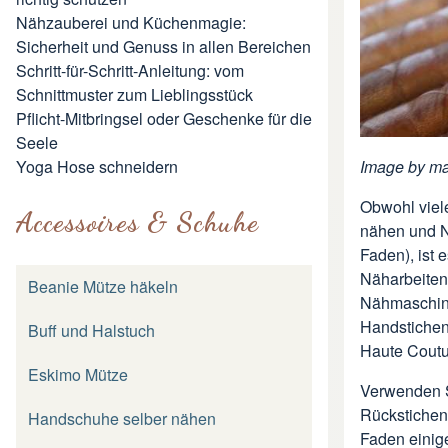
Nähzauberei und Küchenmagie:
Sicherheit und Genuss in allen Bereichen
Schritt-für-Schritt-Anleitung: vom
Schnittmuster zum Lieblingsstück
Pflicht-Mitbringsel oder Geschenke für die
Seele
Yoga Hose schneidern
Image by
ma
Obwohl viel
Accessoires & Schuhe
nähen und N
Faden), ist
Näharbeiten 
Beanie Mütze häkeln
Nähmaschine
Handstichen 
Buff und Halstuch
Haute Coutu
Eskimo Mütze
Verwenden S
Rückstichen
Handschuhe selber nähen
Faden einig