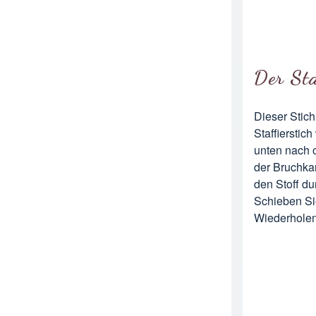
Der Sta
Dieser Stich
Staffiersti
unten nach 
der Bruchka
den Stoff du
Schieben Sie
Wiederholen