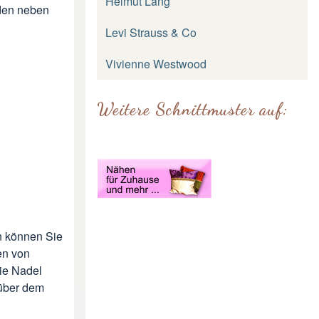
Helmut Lang
äden neben
Levi Strauss & Co
Vivienne Westwood
Weitere Schnittmuster auf:
n können Sie
en von
Die Nadel
 über dem