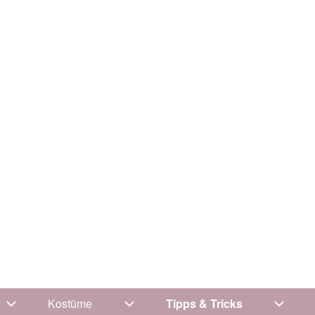
Kostüme
Tipps & Tricks
Unternavigation von Kleidung
Unternavigation von Kostüme
Untern