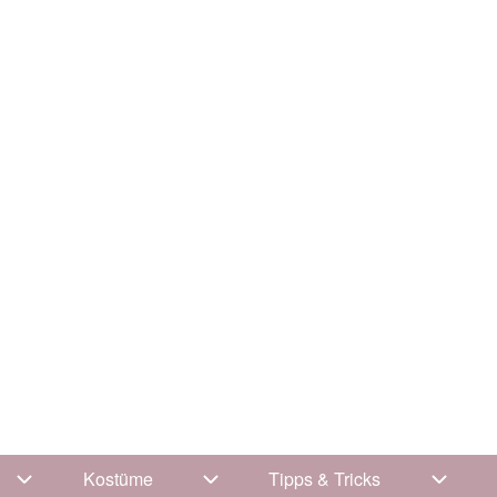
Kostüme
Tipps & Tricks
Unternavigation von Kleidung
Unternavigation von Kostüme
Unterna