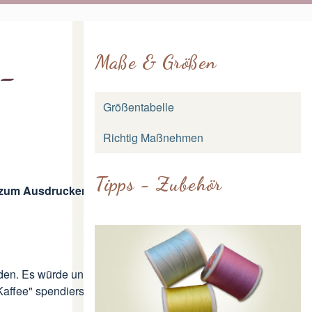
Maße & Größen
 -
Größentabelle
Richtig Maßnehmen
Tipps - Zubehör
ke zum Ausdrucken
nden. Es würde uns sehr freuen, wenn
Kaffee" spendierst.