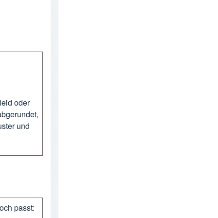
leid oder
abgerundet,
uster und
och passt: