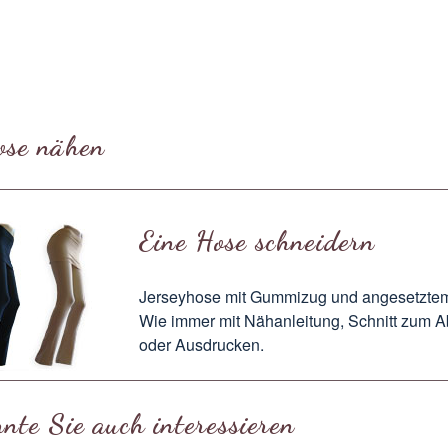
ose nähen
Eine Hose schneidern
Jerseyhose mit Gummizug und angesetzte
Wie immer mit
Nähanleitung
, Schnitt zum
A
oder
Ausdrucken
.
nte Sie auch interessieren