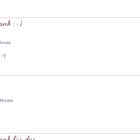
ank :-)
Monate
:-)
 Monate
ank für das