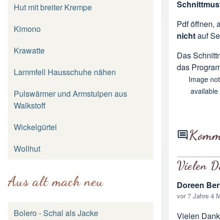
Schnittmust
Hut mit breiter Krempe
Pdf öffnen, 
Kimono
nicht
auf Se
Krawatte
Das Schnitt
das Program
Lammfell Hausschuhe nähen
Image not
available
Pulswärmer und Armstulpen aus
Walkstoff
Wickelgürtel
Komm
Wollhut
Vielen 
Aus alt mach neu
Doreen Ber
vor 7 Jahre 4 
Bolero - Schal als Jacke
Vielen Dank