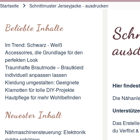
Hauptnavigation
Startseite
Schnittmuster Jerseyjacke - ausdrucken
Pfadnavigation
Beliebte Inhalte
Schn
aus
Im Trend: Schwarz - Weiß
Accessoires, die Grundlage für den
perfekten Look
Traumhafte Brautmode – Brautkleid
individuell anpassen lassen
Kleidung umgestalten: Geeignete
Hier findes
Klamotten für tolle DIY-Projekte
Hautpflege für mehr Wohlbefinden
Die Nähanlei
Unterstütze
Neuester Inhalt
Das Erstelle
du Verflixt 
Nähmaschinensteuerung: Elektronik
richtig schützen