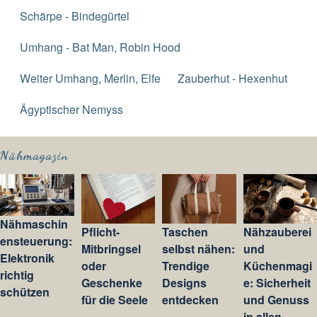
Schärpe - Bindegürtel
Umhang - Bat Man, Robin Hood
Weiter Umhang, Merlin, Elfe
Zauberhut - Hexenhut
Ägyptischer Nemyss
Nähmagazin
Nähmaschin
Pflicht-
Taschen
Nähzauberei
ensteuerung:
Mitbringsel
selbst nähen:
und
Elektronik
oder
Trendige
Küchenmagi
richtig
Geschenke
Designs
e: Sicherheit
schützen
für die Seele
entdecken
und Genuss
in allen