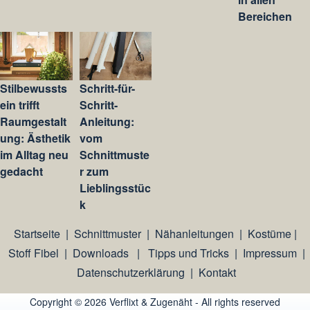
Bereichen
Stilbewussts
Schritt-für-
ein trifft
Schritt-
Raumgestalt
Anleitung:
ung: Ästhetik
vom
im Alltag neu
Schnittmuste
gedacht
r zum
Lieblingsstüc
k
Startseite
|
Schnittmuster
|
Nähanleitungen
|
Kostüme
|
Stoff Fibel
|
Downloads
|
Tipps und Tricks
|
Impressum
|
Datenschutzerklärung
|
Kontakt
Copyright © 2026 Verflixt & Zugenäht - All rights reserved