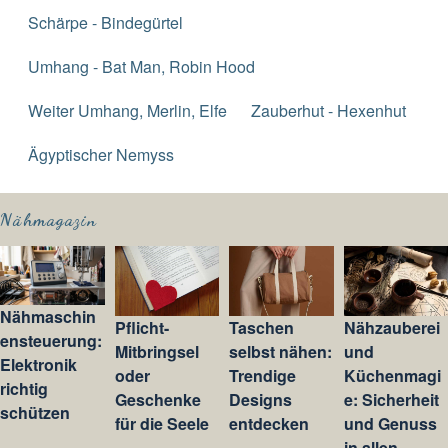
Schärpe - Bindegürtel
Umhang - Bat Man, Robin Hood
Weiter Umhang, Merlin, Elfe
Zauberhut - Hexenhut
Ägyptischer Nemyss
Nähmagazin
Nähmaschin
Pflicht-
Taschen
Nähzauberei
ensteuerung:
Mitbringsel
selbst nähen:
und
Elektronik
oder
Trendige
Küchenmagi
richtig
Geschenke
Designs
e: Sicherheit
schützen
für die Seele
entdecken
und Genuss
in allen