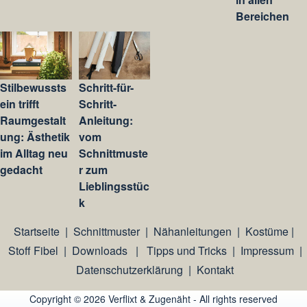
Bereichen
Stilbewussts
Schritt-für-
ein trifft
Schritt-
Raumgestalt
Anleitung:
ung: Ästhetik
vom
im Alltag neu
Schnittmuste
gedacht
r zum
Lieblingsstüc
k
Startseite
|
Schnittmuster
|
Nähanleitungen
|
Kostüme
|
Stoff Fibel
|
Downloads
|
Tipps und Tricks
|
Impressum
|
Datenschutzerklärung
|
Kontakt
Copyright © 2026 Verflixt & Zugenäht - All rights reserved